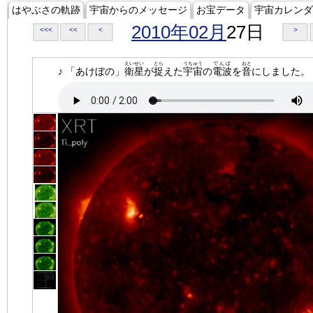
はやぶさの軌跡
宇宙からのメッセージ
お宝データ
宇宙カレンダ
2010年02月
27日
<<<
<<
<
>
えいせい
とら
うちゅう
でんぱ
おと
♪ 「あけぼの」
衛星
が
捉
えた
宇宙
の
電波
を
音
にしました。