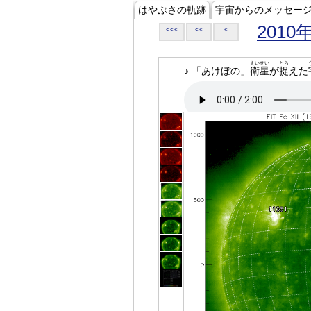
はやぶさの軌跡
宇宙からのメッセー
2010
<<<
<<
<
えいせい
とら
♪ 「あけぼの」
衛星
が
捉
えた