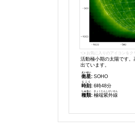
👈 お気に入りのアイコンをク
活動極小期の太陽です。
出ています。
えいせい
衛星
:
SOHO
じこく
時刻
:
6時48分
しゅるい
きょくたんしがいせん
種類
:
極端紫外線