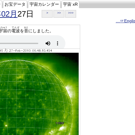
ジ
お宝データ
宇宙カレンダー
宇宙 xR
年02月
27日
>
>>
>>>
…☞Engli
うちゅう
でんぱ
おと
宇宙
の
電波
を
音
にしました。