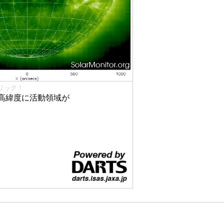
リック！
高緯度に活動領域が