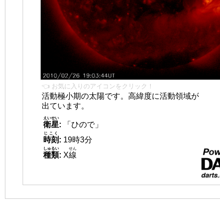
👈 お気に入りのアイコンをクリック！
活動極小期の太陽です。高緯度に活動領域が
出ています。
えいせい
衛星
:
「ひので」
じこく
時刻
:
19時3分
しゅるい
せん
種類
:
X
線