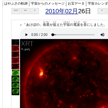
はやぶさの軌跡
宇宙からのメッセージ
お宝データ
宇宙カレンダ
2010年02月
26日
<<<
<<
<
>
えいせい
とら
うちゅう
でんぱ
おと
♪ 「あけぼの」
衛星
が
捉
えた
宇宙
の
電波
を
音
にしました。