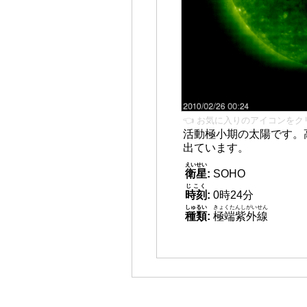
👈 お気に入りのアイコンをク
活動極小期の太陽です。
出ています。
えいせい
衛星
:
SOHO
じこく
時刻
:
0時24分
しゅるい
きょくたんしがいせん
種類
:
極端紫外線