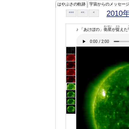
はやぶさの軌跡
宇宙からのメッセー
2010
<<<
<<
<
えいせい
とら
♪ 「あけぼの」
衛星
が
捉
えた