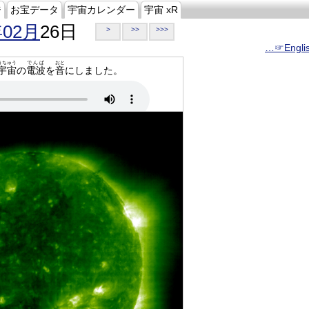
ジ
お宝データ
宇宙カレンダー
宇宙 xR
年02月
26日
>
>>
>>>
…☞Engli
うちゅう
でんぱ
おと
宇宙
の
電波
を
音
にしました。