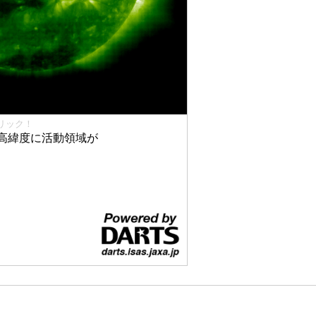
リック！
高緯度に活動領域が