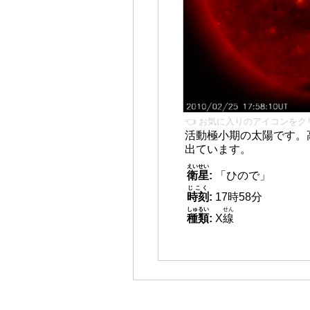
👈 お気に入りのアイコンをク
活動極小期の太陽です。
出ています。
えいせい
衛星
:
「ひので」
じこく
時刻
:
17時58分
しゅるい
せん
種類
:
X
線