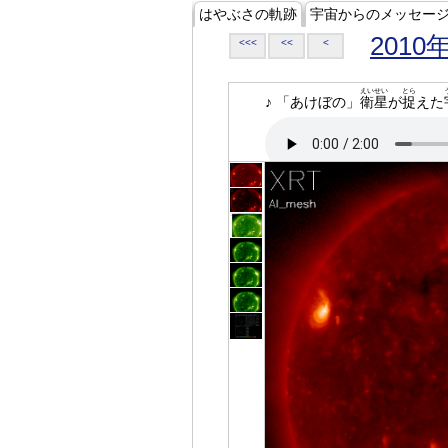
はやぶさの軌跡
宇宙からのメッセー
2010
<<<
<<
<
えいせい
とら
♪ 「あけぼの」
衛星
が
捉
えた