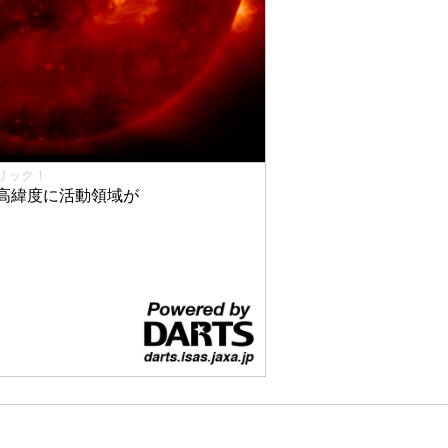
リック！
高緯度に活動領域が