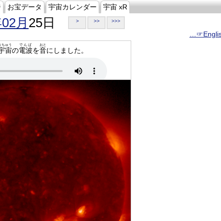
ジ
お宝データ
宇宙カレンダー
宇宙 xR
年02月
25日
>
>>
>>>
…☞Engli
うちゅう
でんぱ
おと
宇宙
の
電波
を
音
にしました。