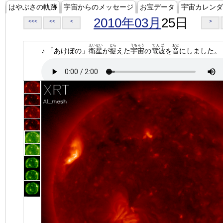
はやぶさの軌跡
宇宙からのメッセージ
お宝データ
宇宙カレンダ
2010年03月
25日
<<<
<<
<
>
えいせい
とら
うちゅう
でんぱ
おと
♪ 「あけぼの」
衛星
が
捉
えた
宇宙
の
電波
を
音
にしました。