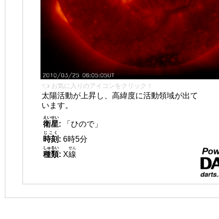
👈 お気に入りのアイコンをクリック！
太陽活動が上昇し、高緯度に活動領域が出て
います。
えいせい
衛星
:
「ひので」
じこく
時刻
:
6時5分
しゅるい
せん
種類
:
X
線