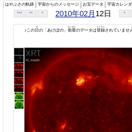
はやぶさの軌跡
宇宙からのメッセージ
お宝データ
宇宙カレンダ
2010年02月
12日
<<<
<<
<
>
ひ
えいせい
とうろく
♪この
日
の「あけぼの」
衛星
のデータは
登録
されていませ