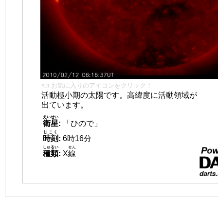
👈 お気に入りのアイコンをクリック！
活動極小期の太陽です。高緯度に活動領域が
出ています。
えいせい
衛星
:
「ひので」
じこく
時刻
:
6時16分
しゅるい
せん
種類
:
X
線