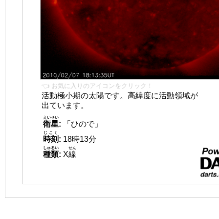
👈 お気に入りのアイコンをクリック！
活動極小期の太陽です。高緯度に活動領域が
出ています。
えいせい
衛星
:
「ひので」
じこく
時刻
:
18時13分
しゅるい
せん
種類
:
X
線