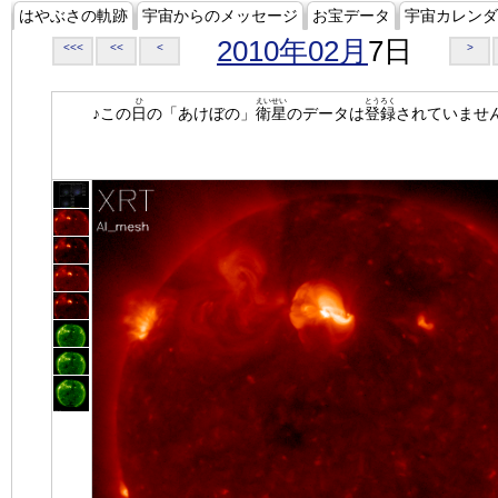
はやぶさの軌跡
宇宙からのメッセージ
お宝データ
宇宙カレンダ
2010年02月
7日
<<<
<<
<
>
ひ
えいせい
とうろく
♪この
日
の「あけぼの」
衛星
のデータは
登録
されていませ