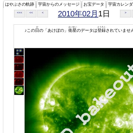
はやぶさの軌跡
宇宙からのメッセージ
お宝データ
宇宙カレンダ
2010年02月
1日
<<<
<<
<
>
ひ
えいせい
とうろく
♪この
日
の「あけぼの」
衛星
のデータは
登録
されていませ