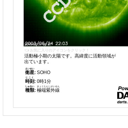
👈 お気に入りのアイコンをクリック！
活動極小期の太陽です。高緯度に活動領域が
出ています。
えいせい
衛星
:
SOHO
じこく
時刻
:
0時1分
しゅるい
きょくたんしがいせん
種類
:
極端紫外線