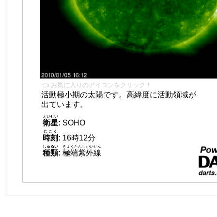
👈 お気に入りのアイコンをクリック！
活動極小期の太陽です。高緯度に活動領域が
出ています。
えいせい
衛星
:
SOHO
じこく
時刻
:
16時12分
しゅるい
きょくたんしがいせん
種類
:
極端紫外線