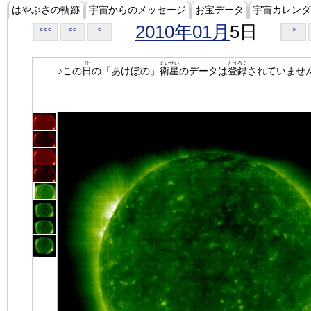
はやぶさの軌跡
宇宙からのメッセージ
お宝データ
宇宙カレンダ
2010年01月
5日
<<<
<<
<
>
ひ
えいせい
とうろく
♪この
日
の「あけぼの」
衛星
のデータは
登録
されていませ