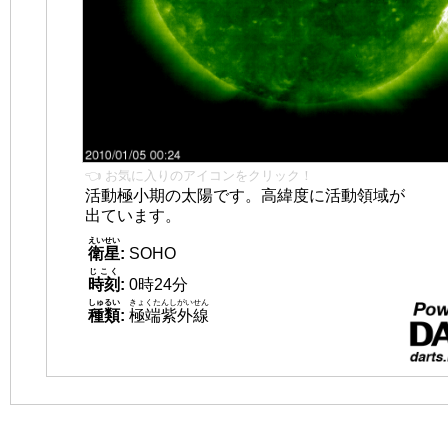
👈 お気に入りのアイコンをクリック！
活動極小期の太陽です。高緯度に活動領域が
出ています。
えいせい
衛星
:
SOHO
じこく
時刻
:
0時24分
しゅるい
きょくたんしがいせん
種類
:
極端紫外線