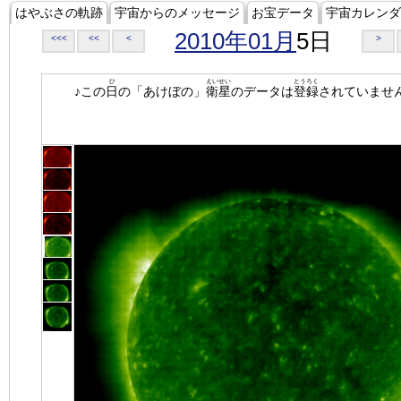
はやぶさの軌跡
宇宙からのメッセージ
お宝データ
宇宙カレンダ
2010年01月
5日
<<<
<<
<
>
ひ
えいせい
とうろく
♪この
日
の「あけぼの」
衛星
のデータは
登録
されていませ