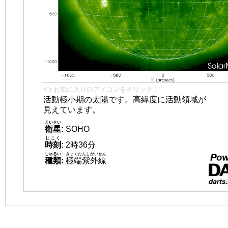
👈 お気に入りのアイコンをクリック！
活動極小期の太陽です。高緯度に活動領域が
見えています。
えいせい
衛星
:
SOHO
じこく
時刻
:
2時36分
しゅるい
きょくたんしがいせん
種類
:
極端紫外線