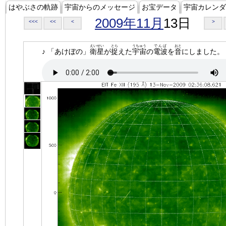
はやぶさの軌跡
宇宙からのメッセージ
お宝データ
宇宙カレンダ
2009年11月
13日
<<<
<<
<
>
えいせい
とら
うちゅう
でんぱ
おと
♪ 「あけぼの」
衛星
が
捉
えた
宇宙
の
電波
を
音
にしました。