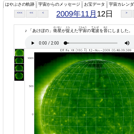
はやぶさの軌跡
宇宙からのメッセージ
お宝データ
宇宙カレンダ
2009年11月
12日
<<<
<<
<
>
えいせい
とら
うちゅう
でんぱ
おと
♪ 「あけぼの」
衛星
が
捉
えた
宇宙
の
電波
を
音
にしました。