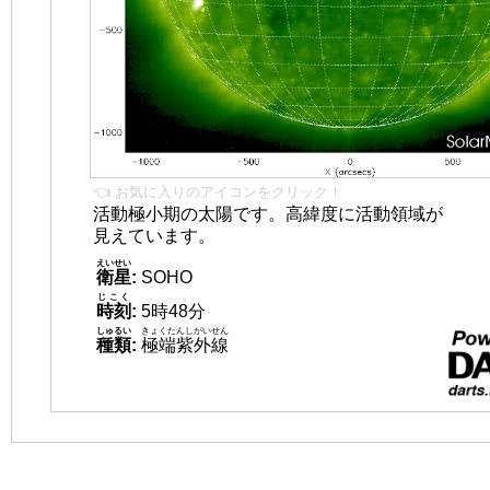
👈 お気に入りのアイコンをクリック！
活動極小期の太陽です。高緯度に活動領域が
見えています。
えいせい
衛星
:
SOHO
じこく
時刻
:
5時48分
しゅるい
きょくたんしがいせん
種類
:
極端紫外線