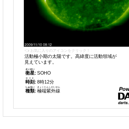
👈 お気に入りのアイコンをクリック！
活動極小期の太陽です。高緯度に活動領域が
見えています。
えいせい
衛星
:
SOHO
じこく
時刻
:
8時12分
しゅるい
きょくたんしがいせん
種類
:
極端紫外線