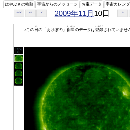
はやぶさの軌跡
宇宙からのメッセージ
お宝データ
宇宙カレンダ
2009年11月
10日
<<<
<<
<
>
ひ
えいせい
とうろく
♪この
日
の「あけぼの」
衛星
のデータは
登録
されていませ