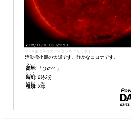
👈 お気に入りのアイコンをクリック！
活動極小期の太陽です。静かなコロナです。
えいせい
衛星
:
「ひので」
じこく
時刻
:
6時2分
しゅるい
せん
種類
:
X
線