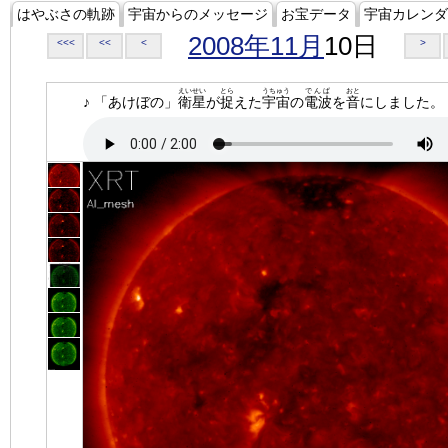
はやぶさの軌跡
宇宙からのメッセージ
お宝データ
宇宙カレンダ
2008年11月
10日
<<<
<<
<
>
えいせい
とら
うちゅう
でんぱ
おと
♪ 「あけぼの」
衛星
が
捉
えた
宇宙
の
電波
を
音
にしました。