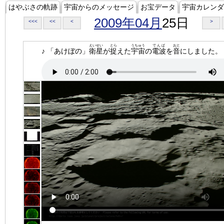
はやぶさの軌跡
宇宙からのメッセージ
お宝データ
宇宙カレンダ
2009年04月
25日
<<<
<<
<
>
えいせい
とら
うちゅう
でんぱ
おと
♪ 「あけぼの」
衛星
が
捉
えた
宇宙
の
電波
を
音
にしました。