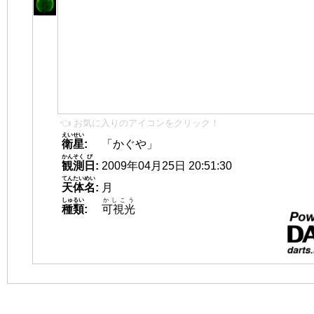
👈 お気に入りのアイコンをクリック！
えいせい
衛星
:
「かぐや」
かんそく
び
観測
日
:
2009年04月25日 20:51:30
てんたいめい
天体名
:
月
しゅるい
かしこう
種類
:
可視光