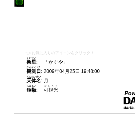
👈 お気に入りのアイコンをクリック！
えいせい
衛星
:
「かぐや」
かんそく
び
観測
日
:
2009年04月25日 19:48:00
てんたいめい
天体名
:
月
しゅるい
かしこう
種類
:
可視光