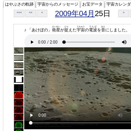
はやぶさの軌跡
宇宙からのメッセージ
お宝データ
宇宙カレンダ
2009年04月
25日
<<<
<<
<
>
えいせい
とら
うちゅう
でんぱ
おと
♪ 「あけぼの」
衛星
が
捉
えた
宇宙
の
電波
を
音
にしました。