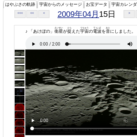
はやぶさの軌跡
宇宙からのメッセージ
お宝データ
宇宙カレンダ
2009年04月
15日
<<<
<<
<
>
えいせい
とら
うちゅう
でんぱ
おと
♪ 「あけぼの」
衛星
が
捉
えた
宇宙
の
電波
を
音
にしました。