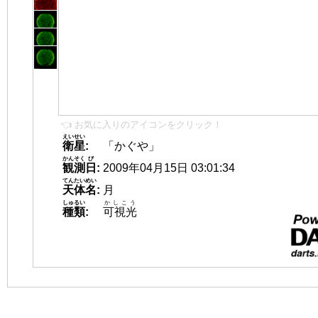
👈 お気に入りのアイコンをクリック！
えいせい
衛星
:
「かぐや」
かんそく
び
観測
日
:
2009年04月15日 03:01:34
てんたいめい
天体名
:
月
しゅるい
かしこう
種類
:
可視光