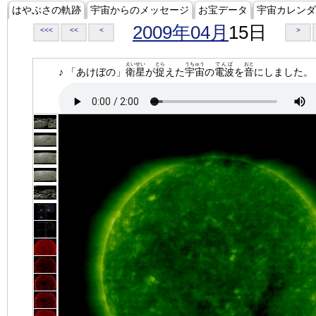
はやぶさの軌跡
宇宙からのメッセージ
お宝データ
宇宙カレンダ
2009年04月
15日
<<<
<<
<
>
えいせい
とら
うちゅう
でんぱ
おと
♪ 「あけぼの」
衛星
が
捉
えた
宇宙
の
電波
を
音
にしました。