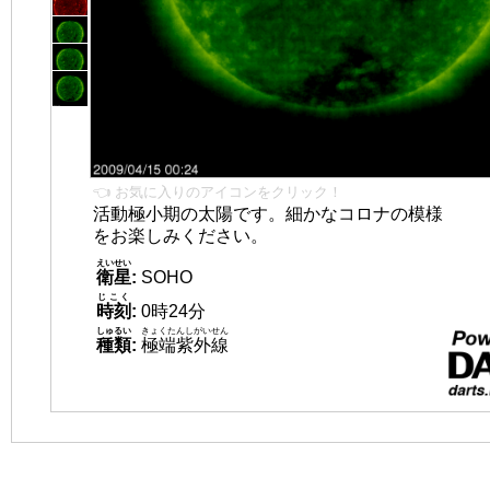
👈 お気に入りのアイコンをクリック！
活動極小期の太陽です。細かなコロナの模様
をお楽しみください。
えいせい
衛星
:
SOHO
じこく
時刻
:
0時24分
しゅるい
きょくたんしがいせん
種類
:
極端紫外線