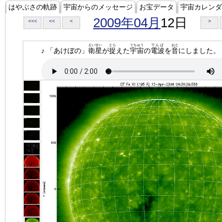
はやぶさの軌跡
宇宙からのメッセージ
お宝データ
宇宙カレンダ
2009年04月
12日
<<<
<<
<
>
えいせい
とら
うちゅう
でんぱ
おと
♪ 「あけぼの」
衛星
が
捉
えた
宇宙
の
電波
を
音
にしました。