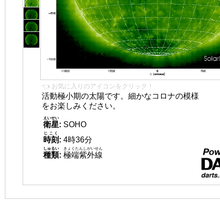
👈 お気に入りのアイコンをクリック！
活動極小期の太陽です。細かなコロナの模様
をお楽しみください。
えいせい
衛星
:
SOHO
じこく
時刻
:
4時36分
しゅるい
きょくたんしがいせん
種類
:
極端紫外線