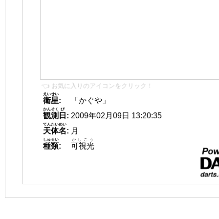
👈 お気に入りのアイコンをクリック！
えいせい
衛星
:
「かぐや」
かんそく
び
観測
日
:
2009年02月09日 13:20:35
てんたいめい
天体名
:
月
しゅるい
かしこう
種類
:
可視光