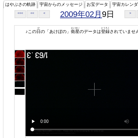
はやぶさの軌跡
宇宙からのメッセージ
お宝データ
宇宙カレンダ
2009年02月
9日
<<<
<<
<
>
ひ
えいせい
とうろく
♪この
日
の「あけぼの」
衛星
のデータは
登録
されていませ