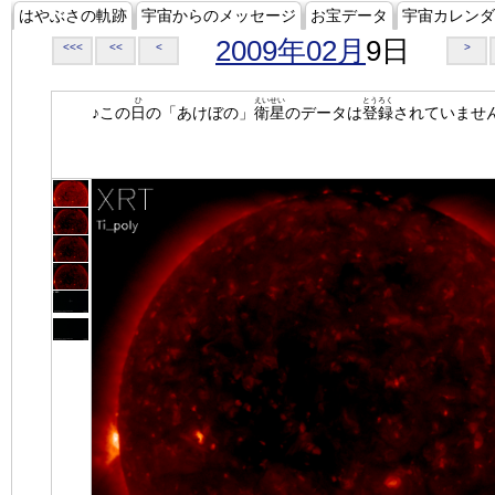
はやぶさの軌跡
宇宙からのメッセージ
お宝データ
宇宙カレンダ
2009年02月
9日
<<<
<<
<
>
ひ
えいせい
とうろく
♪この
日
の「あけぼの」
衛星
のデータは
登録
されていませ