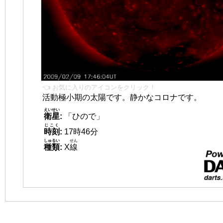
👈 お気に入りのアイコンをクリック！
活動極小期の太陽です。静かなコロナです。
えいせい
衛星
:
「ひので」
じこく
時刻
:
17時46分
しゅるい
せん
種類
:
X
線