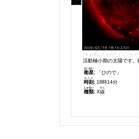
👈 お気に入りのアイコンをク
活動極小期の太陽です。
えいせい
衛星
:
「ひので」
じこく
時刻
:
18時14分
しゅるい
せん
種類
:
X
線