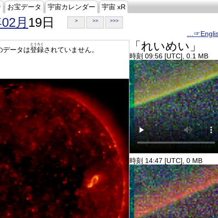
ジ
お宝データ
宇宙カレンダー
宇宙 xR
年02月
19日
>
>>
>>>
…☞Engli
「れいめい」
とうろく
のデータは
登録
されていません。
時刻 09:56 [UTC], 0.1 MB
時刻 14:47 [UTC], 0 MB