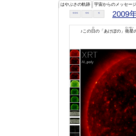
はやぶさの軌跡
宇宙からのメッセー
2009
<<<
<<
<
ひ
えいせい
♪この
日
の「あけぼの」
衛星