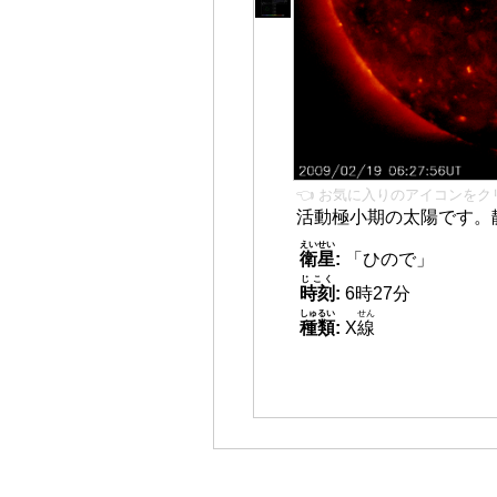
👈 お気に入りのアイコンをク
活動極小期の太陽です。
えいせい
衛星
:
「ひので」
じこく
時刻
:
6時27分
しゅるい
せん
種類
:
X
線