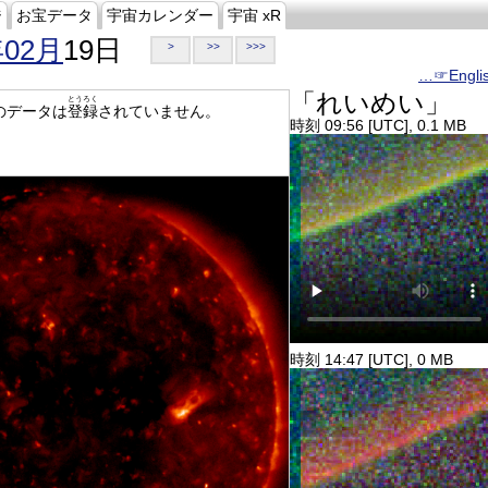
ジ
お宝データ
宇宙カレンダー
宇宙 xR
年02月
19日
>
>>
>>>
…☞Engli
「れいめい」
とうろく
のデータは
登録
されていません。
時刻 09:56 [UTC], 0.1 MB
時刻 14:47 [UTC], 0 MB