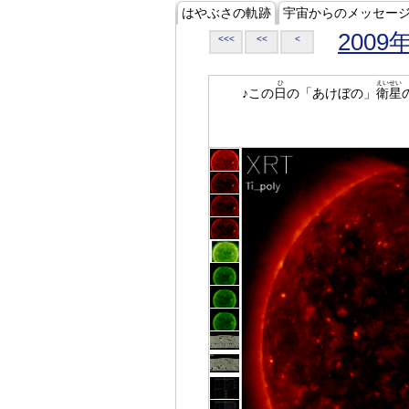
はやぶさの軌跡
宇宙からのメッセー
2009
<<<
<<
<
ひ
えいせい
♪この
日
の「あけぼの」
衛星