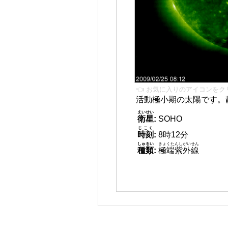
👈 お気に入りのアイコンをク
活動極小期の太陽です。
えいせい
衛星
:
SOHO
じこく
時刻
:
8時12分
しゅるい
きょくたんしがいせん
種類
:
極端紫外線