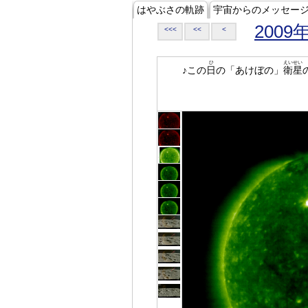
はやぶさの軌跡
宇宙からのメッセー
2009
<<<
<<
<
ひ
えいせい
♪この
日
の「あけぼの」
衛星