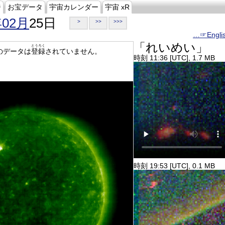
ジ
お宝データ
宇宙カレンダー
宇宙 xR
年02月
25日
>
>>
>>>
…☞Engli
「れいめい」
とうろく
のデータは
登録
されていません。
時刻 11:36 [UTC], 1.7 MB
時刻 19:53 [UTC], 0.1 MB