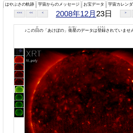
はやぶさの軌跡
宇宙からのメッセージ
お宝データ
宇宙カレンダ
2008年12月
23日
<<<
<<
<
>
ひ
えいせい
とうろく
♪この
日
の「あけぼの」
衛星
のデータは
登録
されていませ