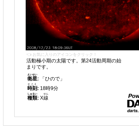
👈 お気に入りのアイコンをクリック！
活動極小期の太陽です。第24活動周期の始
まりです。
えいせい
衛星
:
「ひので」
じこく
時刻
:
18時9分
しゅるい
せん
種類
:
X
線