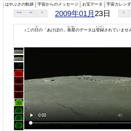
はやぶさの軌跡
宇宙からのメッセージ
お宝データ
宇宙カレンダ
2009年01月
23日
<<<
<<
<
>
ひ
えいせい
とうろく
♪この
日
の「あけぼの」
衛星
のデータは
登録
されていませ