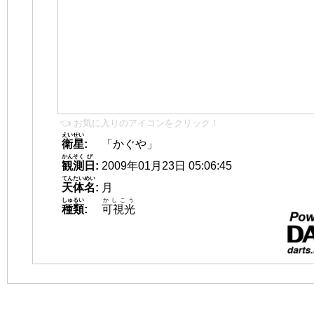
👈 お気に入りのアイコンをクリック！
えいせい
衛星
:
「かぐや」
かんそく
び
観測
日
:
2009年01月23日 05:06:45
てんたいめい
天体名
:
月
しゅるい
かしこう
種類
:
可視光