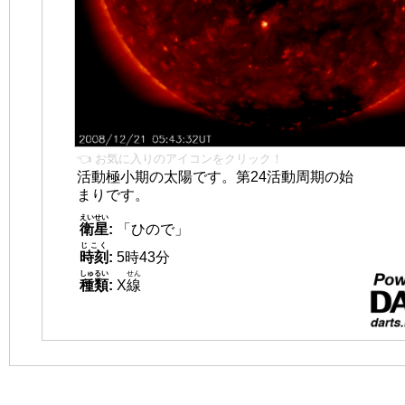
👈 お気に入りのアイコンをクリック！
活動極小期の太陽です。第24活動周期の始
まりです。
えいせい
衛星
:
「ひので」
じこく
時刻
:
5時43分
しゅるい
せん
種類
:
X
線