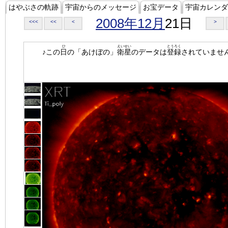
はやぶさの軌跡
宇宙からのメッセージ
お宝データ
宇宙カレンダ
2008年12月
21日
<<<
<<
<
>
ひ
えいせい
とうろく
♪この
日
の「あけぼの」
衛星
のデータは
登録
されていませ