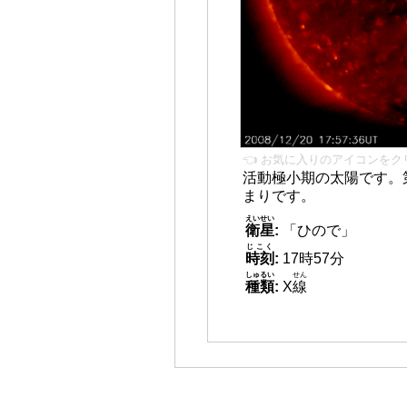
👈 お気に入りのアイコンをク
活動極小期の太陽です。
まりです。
えいせい
衛星
:
「ひので」
じこく
時刻
:
17時57分
しゅるい
せん
種類
:
X
線