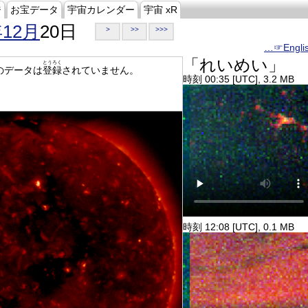
ジ
お宝データ
宇宙カレンダー
宇宙 xR
年12月
20日
>
>>
>>>
…☞Engli
「れいめい」
とうろく
のデータは
登録
されていません。
時刻 00:35 [UTC], 3.2 MB
時刻 12:08 [UTC], 0.1 MB