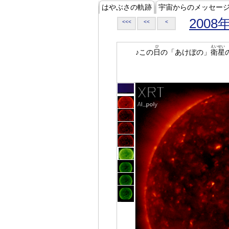
はやぶさの軌跡
宇宙からのメッセー
2008
<<<
<<
<
ひ
えいせい
♪この
日
の「あけぼの」
衛星