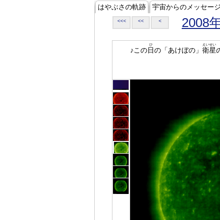
はやぶさの軌跡
宇宙からのメッセー
2008
<<<
<<
<
ひ
えいせい
♪この
日
の「あけぼの」
衛星