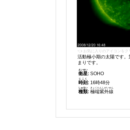
👈 お気に入りのアイコンをク
活動極小期の太陽です。
まりです。
えいせい
衛星
:
SOHO
じこく
時刻
:
16時48分
しゅるい
きょくたんしがいせん
種類
:
極端紫外線