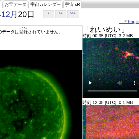
ジ
お宝データ
宇宙カレンダー
宇宙 xR
年12月
20日
>
>>
>>>
…☞Engli
「れいめい」
とうろく
のデータは
登録
されていません。
時刻 00:35 [UTC], 3.2 MB
時刻 12:08 [UTC], 0.1 MB