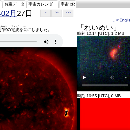
ジ
お宝データ
宇宙カレンダー
宇宙 xR
年02月
27日
>
>>
>>>
…☞Engli
「れいめい」
うちゅう
でんぱ
おと
宇宙
の
電波
を
音
にしました。
時刻 12:14 [UTC], 1.2 MB
時刻 16:55 [UTC], 0 MB