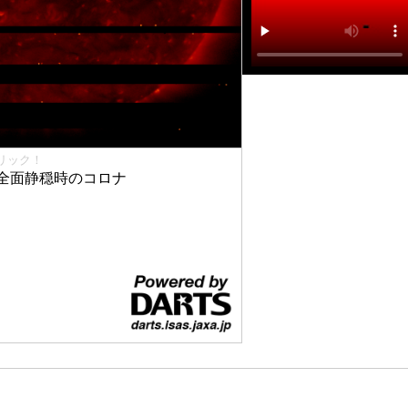
リック！
全面静穏時のコロナ