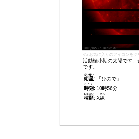
👈 お気に入りのアイコンをク
活動極小期の太陽です。
です。
えいせい
衛星
:
「ひので」
じこく
時刻
:
10時56分
しゅるい
せん
種類
:
X
線