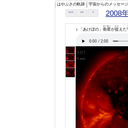
はやぶさの軌跡
宇宙からのメッセー
2008
<<<
<<
<
えいせい
とら
♪ 「あけぼの」
衛星
が
捉
えた