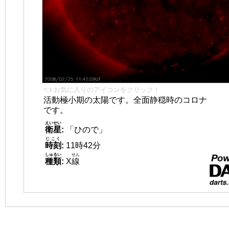
👈 お気に入りのアイコンをクリック！
活動極小期の太陽です。全面静穏時のコロナ
です。
えいせい
衛星
:
「ひので」
じこく
時刻
:
11時42分
しゅるい
せん
種類
:
X
線