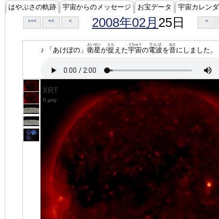
はやぶさの軌跡
宇宙からのメッセージ
お宝データ
宇宙カレンダ
2008年02月
25日
<<<
<<
<
>
えいせい
とら
うちゅう
でんぱ
おと
♪ 「あけぼの」
衛星
が
捉
えた
宇宙
の
電波
を
音
にしました。