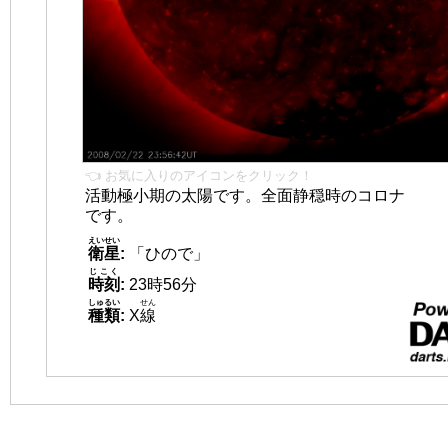
👈 お気に入りのアイコンをクリック！
活動極小期の太陽です。全面静穏時のコロナ
です。
えいせい
衛星
:
「ひので」
じこく
時刻
:
23時56分
しゅるい
せん
種類
:
X
線