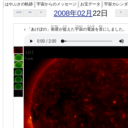
はやぶさの軌跡
宇宙からのメッセージ
お宝データ
宇宙カレンダ
2008年02月
22日
<<<
<<
<
>
えいせい
とら
うちゅう
でんぱ
おと
♪ 「あけぼの」
衛星
が
捉
えた
宇宙
の
電波
を
音
にしました。