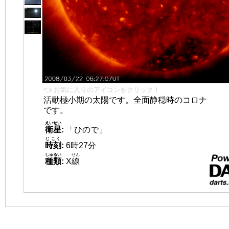
👈 お気に入りのアイコンをクリック！
活動極小期の太陽です。全面静穏時のコロナ
です。
えいせい
衛星
:
「ひので」
じこく
時刻
:
6時27分
しゅるい
せん
種類
:
X
線