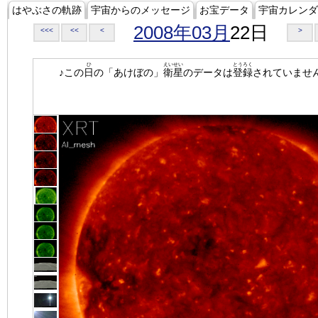
はやぶさの軌跡
宇宙からのメッセージ
お宝データ
宇宙カレンダ
2008年03月
22日
<<<
<<
<
>
ひ
えいせい
とうろく
♪この
日
の「あけぼの」
衛星
のデータは
登録
されていませ