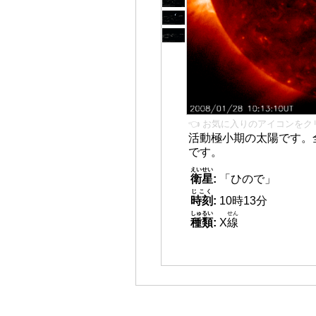
👈 お気に入りのアイコンをク
活動極小期の太陽です。
です。
えいせい
衛星
:
「ひので」
じこく
時刻
:
10時13分
しゅるい
せん
種類
:
X
線