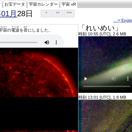
ジ
お宝データ
宇宙カレンダー
宇宙 xR
年01月
28日
>
>>
>>>
…☞Engli
「れいめい」
うちゅう
でんぱ
おと
宇宙
の
電波
を
音
にしました。
時刻 10:55 [UTC], 2.6 MB
時刻 13:01 [UTC], 1.8 MB