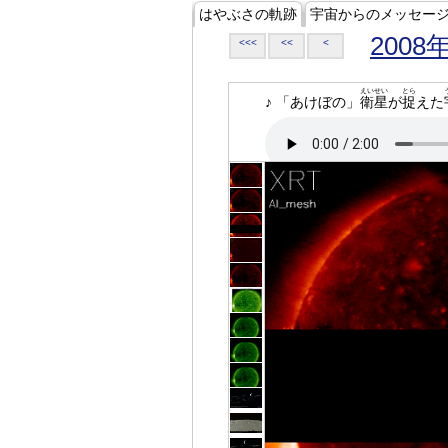
はやぶさの軌跡
宇宙からのメッセー
2008
<<<
<<
<
えいせい
とら
♪ 「あけぼの」
衛星
が
捉
えた