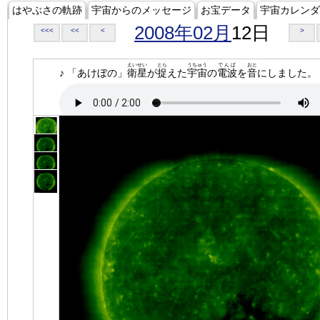
はやぶさの軌跡
宇宙からのメッセージ
お宝データ
宇宙カレンダ
2008年02月
12日
<<<
<<
<
>
えいせい
とら
うちゅう
でんぱ
おと
♪ 「あけぼの」
衛星
が
捉
えた
宇宙
の
電波
を
音
にしました。