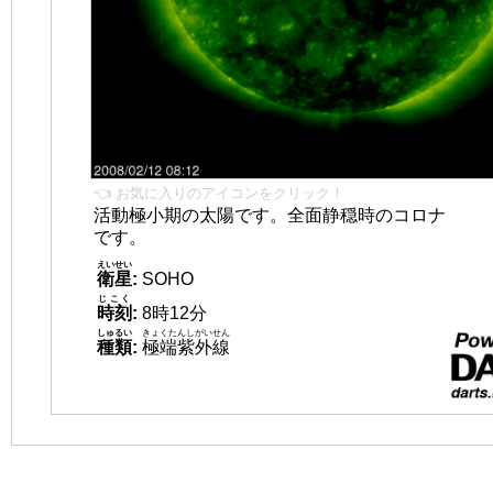
👈 お気に入りのアイコンをクリック！
活動極小期の太陽です。全面静穏時のコロナ
です。
えいせい
衛星
:
SOHO
じこく
時刻
:
8時12分
しゅるい
きょくたんしがいせん
種類
:
極端紫外線