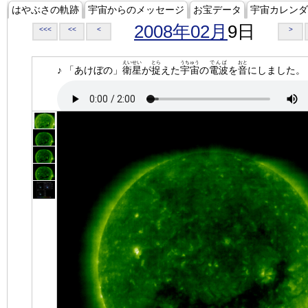
はやぶさの軌跡
宇宙からのメッセージ
お宝データ
宇宙カレンダ
2008年02月
9日
<<<
<<
<
>
えいせい
とら
うちゅう
でんぱ
おと
♪ 「あけぼの」
衛星
が
捉
えた
宇宙
の
電波
を
音
にしました。