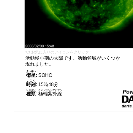
👈 お気に入りのアイコンをクリック！
活動極小期の太陽です。活動領域がいくつか
現れました。
えいせい
衛星
:
SOHO
じこく
時刻
:
15時48分
しゅるい
きょくたんしがいせん
種類
:
極端紫外線