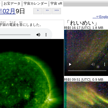
ジ
お宝データ
宇宙カレンダー
宇宙 xR
年02月
9日
>
>>
>>>
…☞Engli
「れいめい」
うちゅう
でんぱ
おと
宇宙
の
電波
を
音
にしました。
時刻 16:17 [UTC], 1.8 MB
時刻 09:51 [UTC], 0.9 MB