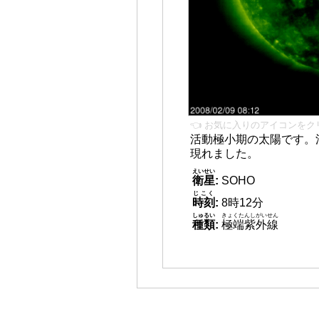
👈 お気に入りのアイコンをク
活動極小期の太陽です。
現れました。
えいせい
衛星
:
SOHO
じこく
時刻
:
8時12分
しゅるい
きょくたんしがいせん
種類
:
極端紫外線