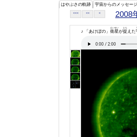
はやぶさの軌跡
宇宙からのメッセー
2008
<<<
<<
<
えいせい
とら
♪ 「あけぼの」
衛星
が
捉
えた