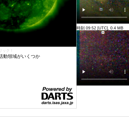
時刻 09:52 [UTC], 0.4 MB
リック！
活動領域がいくつか