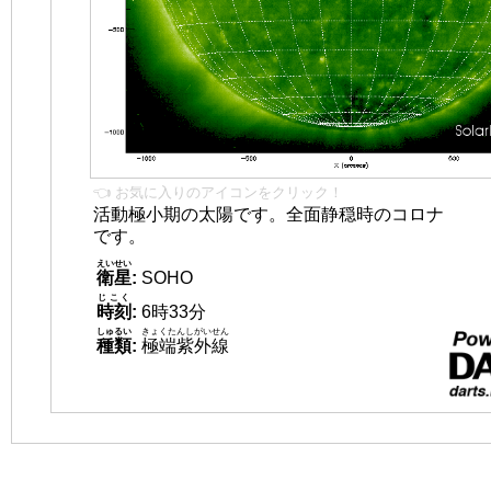
👈 お気に入りのアイコンをクリック！
活動極小期の太陽です。全面静穏時のコロナ
です。
えいせい
衛星
:
SOHO
じこく
時刻
:
6時33分
しゅるい
きょくたんしがいせん
種類
:
極端紫外線