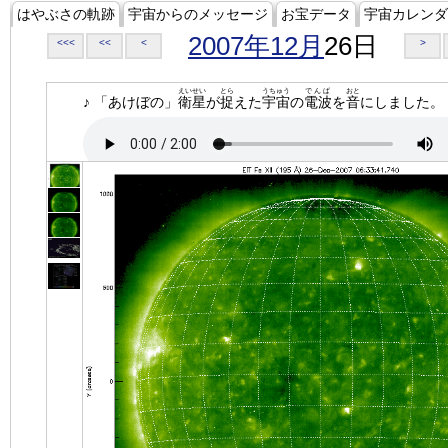
はやぶさの軌跡
宇宙からのメッセージ
お宝データ
宇宙カレンダ
2007年12月
26日
<<<
<<
<
>
えいせい
とら
うちゅう
でんぱ
おと
♪ 「あけぼの」
衛星
が
捉
えた
宇宙
の
電波
を
音
にしました。