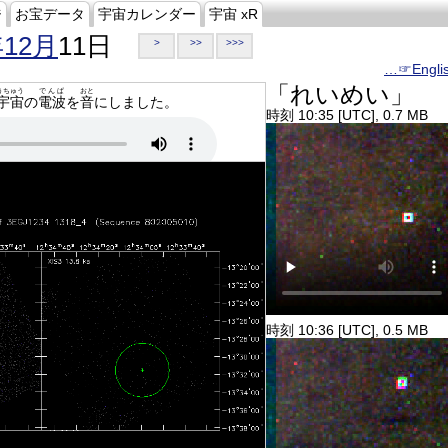
ジ
お宝データ
宇宙カレンダー
宇宙 xR
年12月
11日
>
>>
>>>
…☞Engli
「れいめい」
うちゅう
でんぱ
おと
宇宙
の
電波
を
音
にしました。
時刻 10:35 [UTC], 0.7 MB
時刻 10:36 [UTC], 0.5 MB