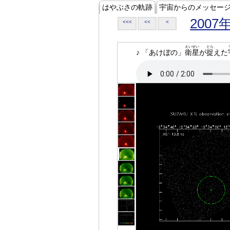
はやぶさの軌跡
宇宙からのメッセー
2007
<<<
<<
<
えいせい
とら
♪ 「あけぼの」
衛星
が
捉
えた