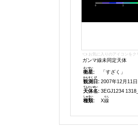
👈 お気に入りのアイコンをク
ガンマ線未同定天体
えいせい
衛星
:
「すざく」
かんそく
び
観測
日
:
2007年12月11日 2
てんたいめい
天体名
:
3EGJ1234 1318
しゅるい
せん
種類
:
X
線