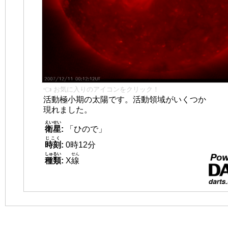
👈 お気に入りのアイコンをクリック！
活動極小期の太陽です。活動領域がいくつか
現れました。
えいせい
衛星
:
「ひので」
じこく
時刻
:
0時12分
しゅるい
せん
種類
:
X
線