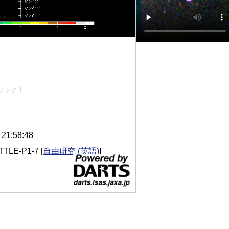
リック！
1:58:48
TLE-P1-7
[
自由研究 (英語)
]