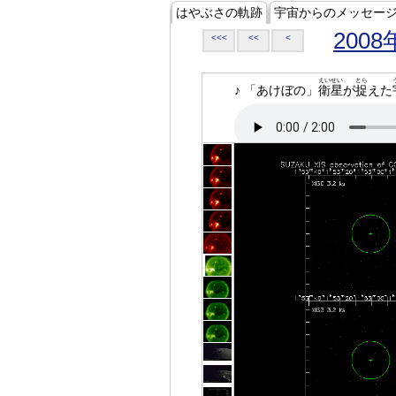
はやぶさの軌跡
宇宙からのメッセー
2008
<<<
<<
<
えいせい
とら
♪ 「あけぼの」
衛星
が
捉
えた