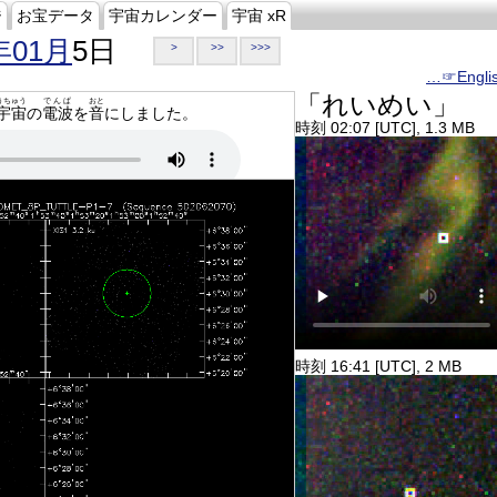
ジ
お宝データ
宇宙カレンダー
宇宙 xR
年01月
5日
>
>>
>>>
…☞Engli
「れいめい」
うちゅう
でんぱ
おと
宇宙
の
電波
を
音
にしました。
時刻 02:07 [UTC], 1.3 MB
時刻 16:41 [UTC], 2 MB