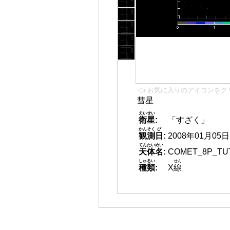
👈 お気に入りのアイコンをク
彗星
えいせい
衛星
:
「すざく」
かんそく
び
観測
日
:
2008年01月05日 2
てんたいめい
天体名
:
COMET_8P_TUT
しゅるい
せん
種類
:
X
線