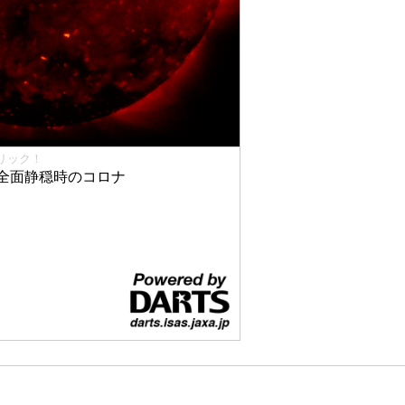
リック！
全面静穏時のコロナ