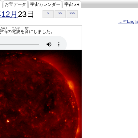
ジ
お宝データ
宇宙カレンダー
宇宙 xR
年12月
23日
>
>>
>>>
…☞Engli
うちゅう
でんぱ
おと
宇宙
の
電波
を
音
にしました。