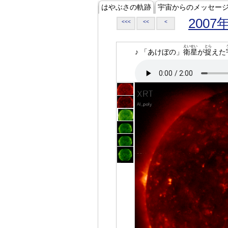
はやぶさの軌跡
宇宙からのメッセー
2007
<<<
<<
<
えいせい
とら
♪ 「あけぼの」
衛星
が
捉
えた