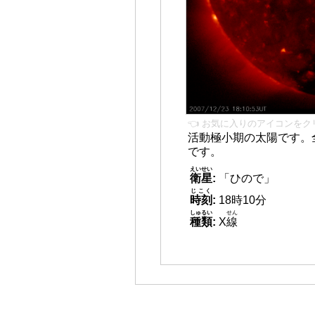
👈 お気に入りのアイコンをク
活動極小期の太陽です。
です。
えいせい
衛星
:
「ひので」
じこく
時刻
:
18時10分
しゅるい
せん
種類
:
X
線