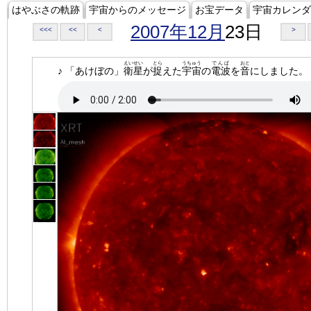
はやぶさの軌跡
宇宙からのメッセージ
お宝データ
宇宙カレンダ
2007年12月
23日
<<<
<<
<
>
えいせい
とら
うちゅう
でんぱ
おと
♪ 「あけぼの」
衛星
が
捉
えた
宇宙
の
電波
を
音
にしました。