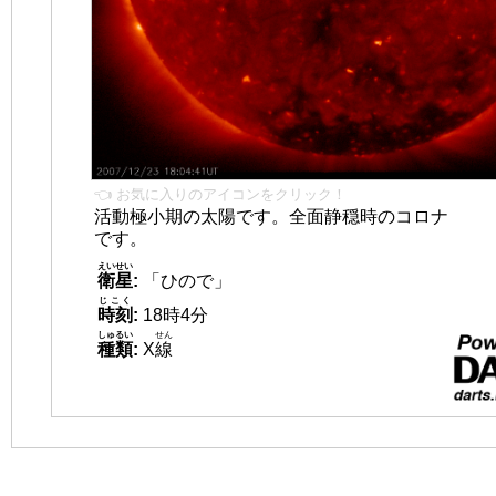
👈 お気に入りのアイコンをクリック！
活動極小期の太陽です。全面静穏時のコロナ
です。
えいせい
衛星
:
「ひので」
じこく
時刻
:
18時4分
しゅるい
せん
種類
:
X
線