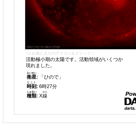
👈 お気に入りのアイコンをクリック！
活動極小期の太陽です。活動領域がいくつか
現れました。
えいせい
衛星
:
「ひので」
じこく
時刻
:
6時27分
しゅるい
せん
種類
:
X
線