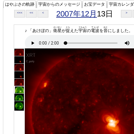
はやぶさの軌跡
宇宙からのメッセージ
お宝データ
宇宙カレンダ
2007年12月
13日
<<<
<<
<
>
えいせい
とら
うちゅう
でんぱ
おと
♪ 「あけぼの」
衛星
が
捉
えた
宇宙
の
電波
を
音
にしました。