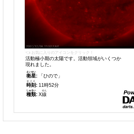
👈 お気に入りのアイコンをクリック！
活動極小期の太陽です。活動領域がいくつか
現れました。
えいせい
衛星
:
「ひので」
じこく
時刻
:
11時52分
しゅるい
せん
種類
:
X
線