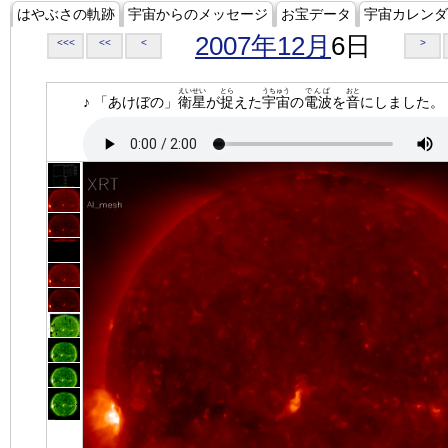
はやぶさの軌跡
宇宙からのメッセージ
お宝データ
宇宙カレンダ
2007年12月
6日
<<<
<<
<
>
えいせい
とら
うちゅう
でんぱ
おと
♪ 「あけぼの」
衛星
が
捉
えた
宇宙
の
電波
を
音
にしました。