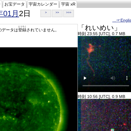
ジ
お宝データ
宇宙カレンダー
宇宙 xR
年01月
2日
>
>>
>>>
…☞Engli
「れいめい」
とうろく
のデータは
登録
されていません。
時刻 23:55 [UTC], 0.7 MB
時刻 10:56 [UTC], 0.9 MB