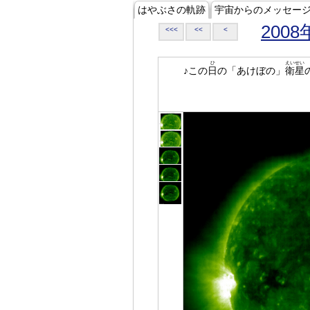
はやぶさの軌跡
宇宙からのメッセー
2008
<<<
<<
<
ひ
えいせい
♪この
日
の「あけぼの」
衛星