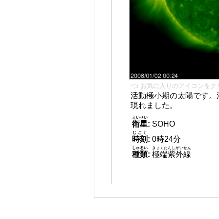
👈 お気に入りのアイコンをク
活動極小期の太陽です。
現れました。
えいせい
衛星
:
SOHO
じこく
時刻
:
0時24分
しゅるい
きょくたんしがいせん
種類
:
極端紫外線