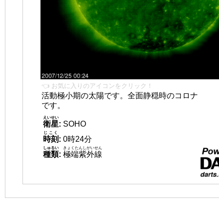
👈 お気に入りのアイコンをクリック！
活動極小期の太陽です。全面静穏時のコロナ
です。
えいせい
衛星
:
SOHO
じこく
時刻
:
0時24分
しゅるい
きょくたんしがいせん
種類
:
極端紫外線