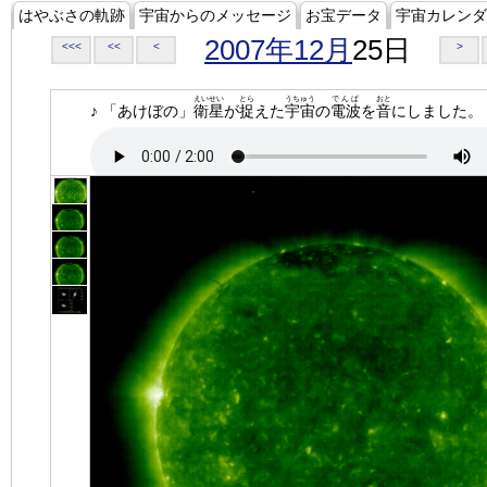
はやぶさの軌跡
宇宙からのメッセージ
お宝データ
宇宙カレンダ
2007年12月
25日
<<<
<<
<
>
えいせい
とら
うちゅう
でんぱ
おと
♪ 「あけぼの」
衛星
が
捉
えた
宇宙
の
電波
を
音
にしました。