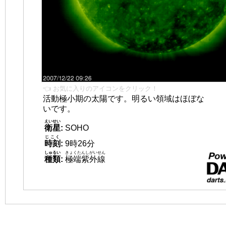
👈 お気に入りのアイコンをクリック！
活動極小期の太陽です。明るい領域はほぼな
いです。
えいせい
衛星
:
SOHO
じこく
時刻
:
9時26分
しゅるい
きょくたんしがいせん
種類
:
極端紫外線