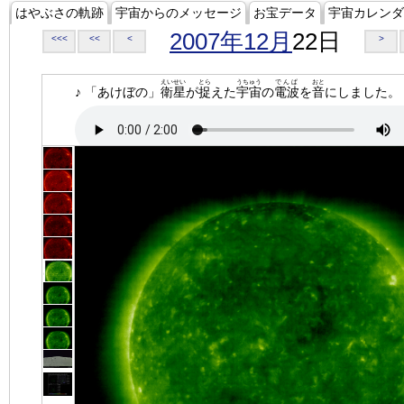
はやぶさの軌跡
宇宙からのメッセージ
お宝データ
宇宙カレンダ
2007年12月
22日
<<<
<<
<
>
えいせい
とら
うちゅう
でんぱ
おと
♪ 「あけぼの」
衛星
が
捉
えた
宇宙
の
電波
を
音
にしました。