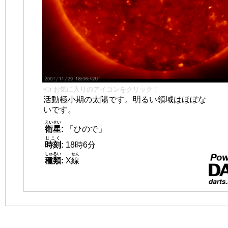
👈 お気に入りのアイコンをクリック！
活動極小期の太陽です。明るい領域はほぼな
いです。
えいせい
衛星
:
「ひので」
じこく
時刻
:
18時6分
しゅるい
せん
種類
:
X
線