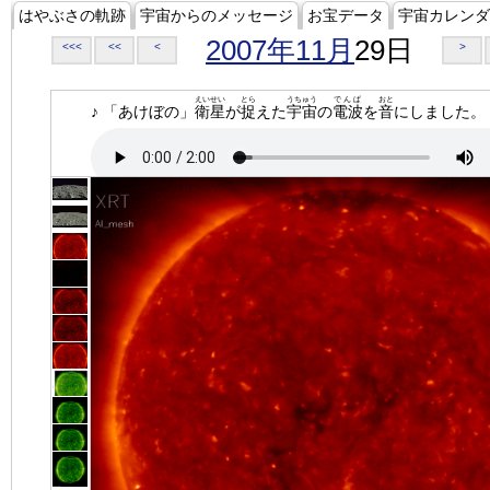
はやぶさの軌跡
宇宙からのメッセージ
お宝データ
宇宙カレンダ
2007年11月
29日
<<<
<<
<
>
えいせい
とら
うちゅう
でんぱ
おと
♪ 「あけぼの」
衛星
が
捉
えた
宇宙
の
電波
を
音
にしました。